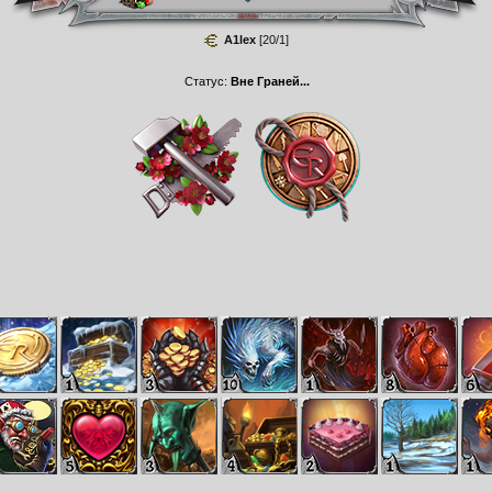
A1lex
[20/1]
Статус:
Вне Граней...