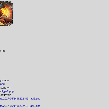
0:08
улонов:
.png
кольчуг:
Tabl_ps2.png
ерчаток:
posts/2017-05/1496222489_tabl1.png
posts/2017-05/1496222416_tabl2.png