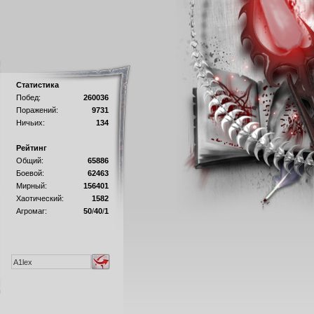
Статистика
Побед:
260036
Поражений:
9731
Ничьих:
134
Рейтинг
Общий:
65886
Боевой:
62463
Мирный:
156401
Хаотический:
1582
Агромаг:
50
/
40
/
1