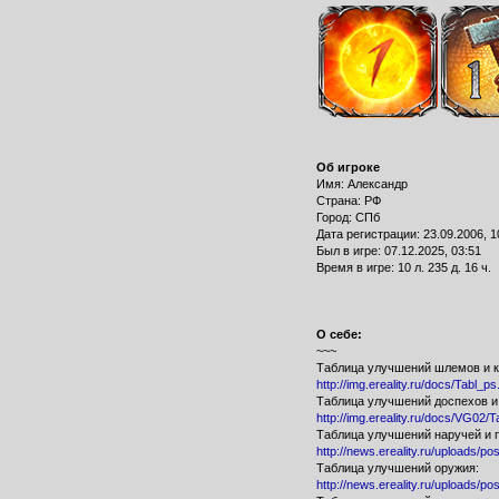
Об игроке
Имя: Александр
Страна: РФ
Город: СПб
Дата регистрации: 23.09.2006, 1
Был в игре: 07.12.2025, 03:51
Время в игре: 10 л. 235 д. 16 ч.
О себе:
~~~
Таблица улучшений шлемов и к
http://img.ereality.ru/docs/Tabl_ps
Таблица улучшений доспехов и 
http://img.ereality.ru/docs/VG02/
Таблица улучшений наручей и п
http://news.ereality.ru/uploads/
Таблица улучшений оружия:
http://news.ereality.ru/uploads/