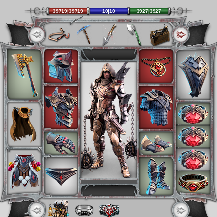
39719|39719
10|10
3927|3927