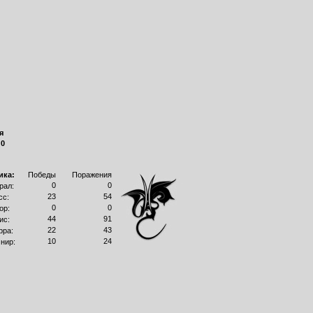
я
:
0
ика:
Победы
Поражения
0
0
рал:
23
54
сс:
0
0
ор:
44
91
ис:
22
43
рра:
10
24
нир: