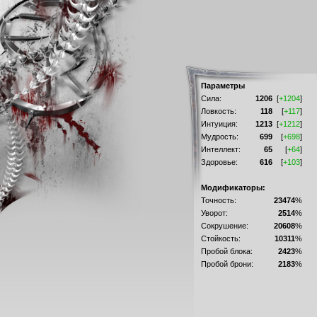
Параметры
Сила:
1206
[
+1204
]
Ловкость:
118
[
+117
]
Интуиция:
1213
[
+1212
]
Мудрость:
699
[
+698
]
Интеллект:
65
[
+64
]
Здоровье:
616
[
+103
]
Модификаторы:
Точность:
23474
%
Уворот:
2514
%
Сокрушение:
20608
%
Стойкость:
10311
%
Пробой блока:
2423
%
Пробой брони:
2183
%