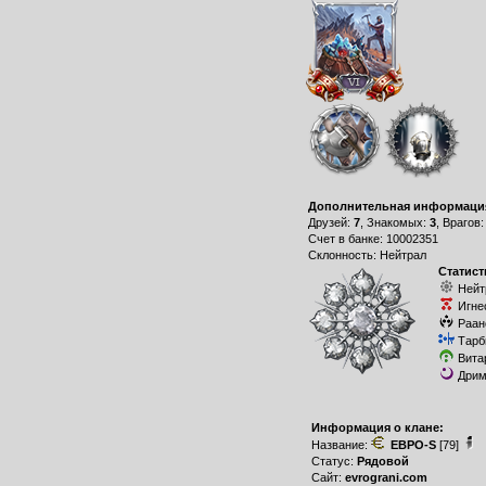
Дополнительная информаци
Друзей:
7
, Знакомых:
3
, Врагов
Счет в банке: 10002351
Склонность: Нейтрал
Статист
Нейт
Игне
Раан
Тарб
Вита
Дрим
Информация о клане:
Название:
ЕВРО-S
[79]
Статус:
Рядовой
Сайт:
evrograni.com