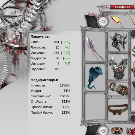
4932|4932
Параметры
Сила:
281
[
+205
]
Ловкость:
10
[
+8
]
Интуиция:
194
[
+177
]
Мудрость:
58
[
+57
]
Интеллект:
4
[
+3
]
Здоровье:
118
Модификаторы:
Точность:
1755
%
Уворот:
71
%
Сокрушение:
1605
%
Стойкость:
372
%
Пробой блока:
302
%
Пробой брони:
213
%