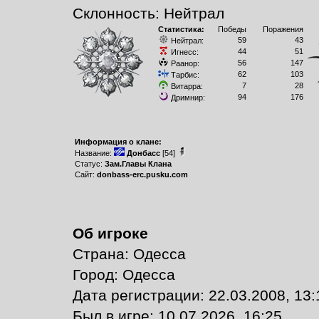
Склонность: Нейтрал
Статистика:
Победы
Поражения
59
43
Нейтрал:
44
51
Игнесс:
56
147
Раанор:
62
103
Тарбис:
7
28
Витарра:
94
176
Дримнир:
Информация о клане:
Название:
Донбасс
[54]
Статус:
Зам.Главы Клана
Сайт:
donbass-erc.pusku.com
Об игроке
Страна: Одесса
Город: Одесса
Дата регистрации: 22.03.2008, 13:
Был в игре: 10.07.2026, 16:25