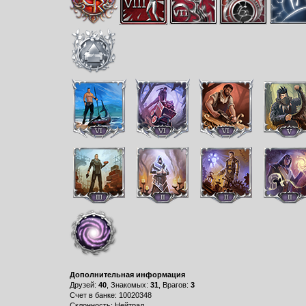
Дополнительная информация
Друзей:
40
, Знакомых:
31
, Врагов:
3
Счет в банке: 10020348
Склонность: Нейтрал