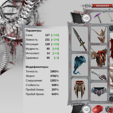
3525|3525
Параметры
Сила:
127
[
+106
]
Ловкость:
231
[
+194
]
Интуиция:
128
[
+106
]
Мудрость:
85
[
+84
]
Интеллект:
14
[
+13
]
Здоровье:
95
[
+3
]
Модификаторы:
Точность:
1983
%
Уворот:
3782
%
Сокрушение:
1281
%
Стойкость:
508
%
Пробой блока:
297
%
Пробой брони:
643
%