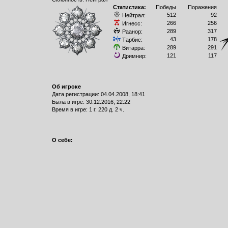
Статистика:
Победы
Поражения
512
92
Нейтрал:
266
256
Игнесс:
289
317
Раанор:
43
178
Тарбис:
289
291
Витарра:
121
117
Дримнир:
Об игроке
Дата регистрации: 04.04.2008, 18:41
Былa в игре: 30.12.2016, 22:22
Время в игре: 1 г. 220 д. 2 ч.
О себе: