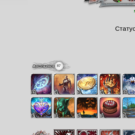
Стату
87