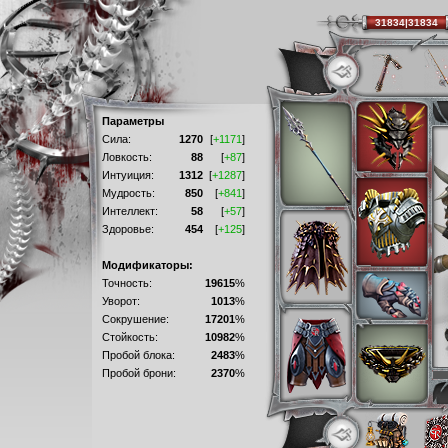
31834|31834
Параметры
Сила:
1270
[
+1171
]
Ловкость:
88
[
+87
]
Интуиция:
1312
[
+1287
]
Мудрость:
850
[
+841
]
Интеллект:
58
[
+57
]
Здоровье:
454
[
+125
]
Модификаторы:
Точность:
19615
%
Уворот:
1013
%
Сокрушение:
17201
%
Стойкость:
10982
%
Пробой блока:
2483
%
Пробой брони:
2370
%