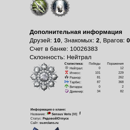
Дополнительная информация
Друзей:
10
, Знакомых:
2
, Врагов:
0
Счет в банке: 10026383
Склонность: Нейтрал
Статистика:
Победы
Поражения
0
12
Нейтрал:
101
229
Игнесс:
81
262
Раанор:
87
368
Тарбис:
0
2
Витарра:
34
82
Дримнир:
Информация о клане:
Название:
Sensus Veris
[88]
Статус:
РядовойIОтпуск
Сайт:
sv.erclans.ru