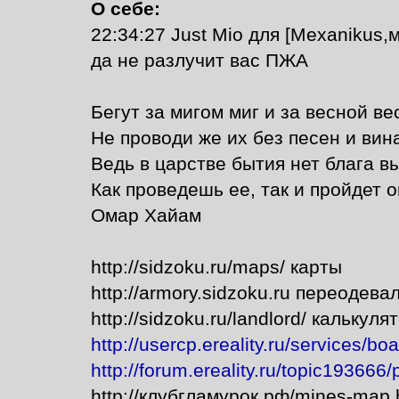
О себе:
22:34:27 Just Mio для [Mexanikus
да не разлучит вас ПЖА
Бегут за мигом миг и за весной ве
Не проводи же их без песен и вина
Ведь в царстве бытия нет блага в
Как проведешь ее, так и пройдет о
Омар Хайам
http://sidzoku.ru/maps/ карты
http://armory.sidzoku.ru переодева
http://sidzoku.ru/landlord/ калькул
http://usercp.ereality.ru/services/bo
http://forum.ereality.ru/topic193666
http://клубгламурок.рф/mines-map