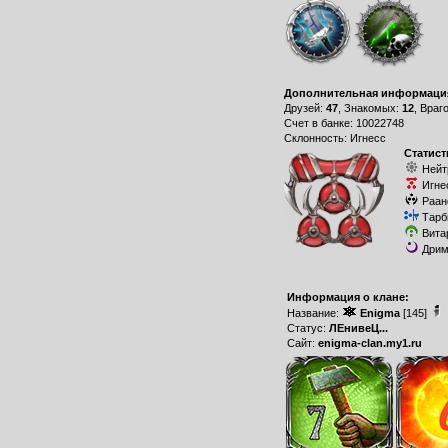
Дополнительная информаци
Друзей:
47
, Знакомых:
12
, Враг
Счет в банке: 10022748
Склонность: Игнесс
Статист
Нейт
Игне
Раан
Тарб
Вита
Дрим
Информация о клане:
Название:
Enigma
[145]
Статус:
ЛЕнивеЦ...
Сайт:
enigma-clan.my1.ru