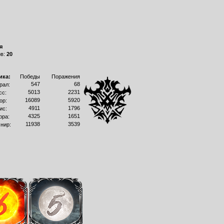
я
ов:
20
ика:
Победы
Поражения
547
68
рал:
5013
2231
сс:
16089
5920
ор:
4911
1796
ис:
4325
1651
рра:
11938
3539
нир: