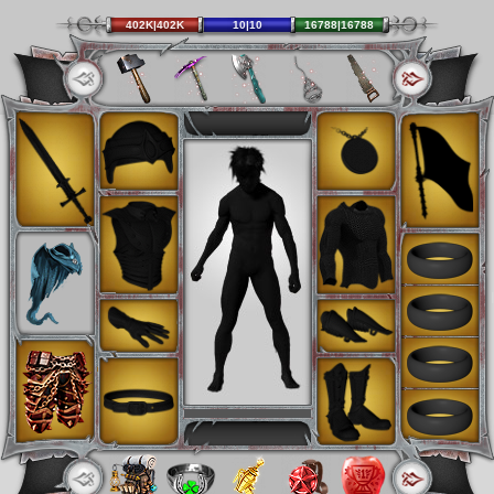
402K|402K
10|10
16788|16788