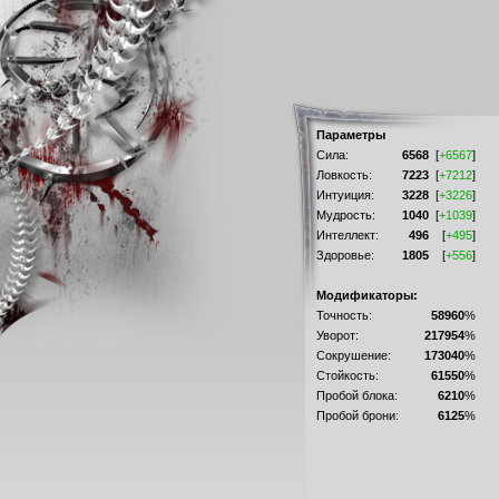
Параметры
Сила:
6568
[
+6567
]
Ловкость:
7223
[
+7212
]
Интуиция:
3228
[
+3226
]
Мудрость:
1040
[
+1039
]
Интеллект:
496
[
+495
]
Здоровье:
1805
[
+556
]
Модификаторы:
Точность:
58960
%
Уворот:
217954
%
Сокрушение:
173040
%
Стойкость:
61550
%
Пробой блока:
6210
%
Пробой брони:
6125
%