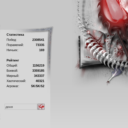
Статистика
Побед:
2308541
Поражений:
73335
Ничьих:
169
Рейтинг
Общий:
1156219
Боевой:
3359185
Мирный:
343337
Хаотический:
40321
Агромаг:
5K
/
5K
/
52