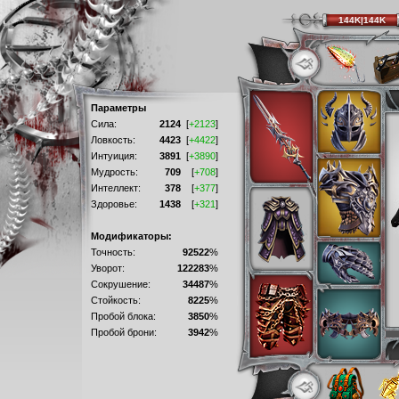
144K|144K
Параметры
Сила:
2124
[
+2123
]
Ловкость:
4423
[
+4422
]
Интуиция:
3891
[
+3890
]
Мудрость:
709
[
+708
]
Интеллект:
378
[
+377
]
Здоровье:
1438
[
+321
]
Модификаторы:
Точность:
92522
%
Уворот:
122283
%
Сокрушение:
34487
%
Стойкость:
8225
%
Пробой блока:
3850
%
Пробой брони:
3942
%