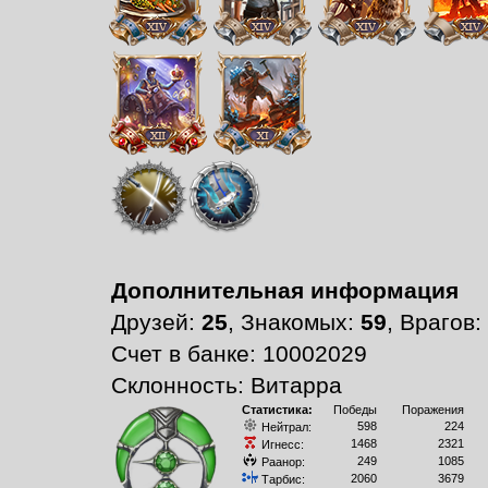
Дополнительная информация
Друзей:
25
, Знакомых:
59
, Врагов:
Счет в банке: 10002029
Склонность: Витарра
Статистика:
Победы
Поражения
598
224
Нейтрал:
1468
2321
Игнесс:
249
1085
Раанор:
2060
3679
Тарбис: