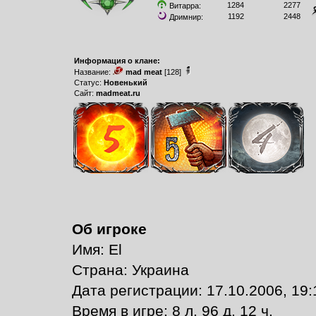
1284
2277
Витарра:
1192
2448
Дримнир:
Информация о клане:
Название:
mad meat
[128]
Статус:
Новенький
Сайт:
madmeat.ru
Об игроке
Имя: Еl
Страна: Украина
Дата регистрации: 17.10.2006, 19:
Время в игре: 8 л. 96 д. 12 ч.