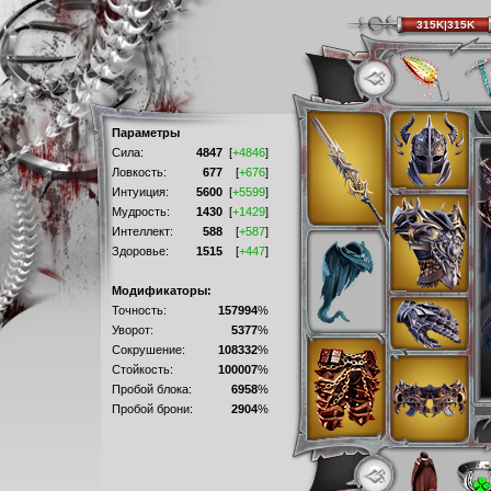
315K|315K
Параметры
Сила:
4847
[
+4846
]
Ловкость:
677
[
+676
]
Интуиция:
5600
[
+5599
]
Мудрость:
1430
[
+1429
]
Интеллект:
588
[
+587
]
Здоровье:
1515
[
+447
]
Модификаторы:
Точность:
157994
%
Уворот:
5377
%
Сокрушение:
108332
%
Стойкость:
100007
%
Пробой блока:
6958
%
Пробой брони:
2904
%