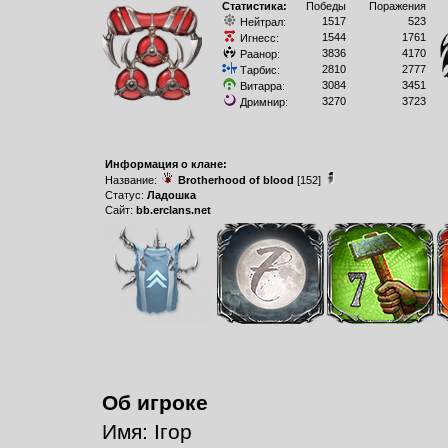
Статистика:
Победы
Поражения
1517
523
Нейтрал:
1544
1761
Игнесс:
3836
4170
Раанор:
2810
2777
Тарбис:
3084
3451
Витарра:
3270
3723
Дримнир:
Информация о клане:
Название:
Brotherhood of blood
[152]
Статус:
Ладошка
Сайт:
bb.erclans.net
Об игроке
Имя: Ігор