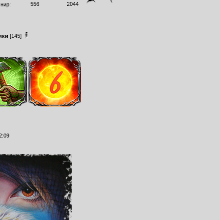
556
2044
нир:
ики
[145]
2:09