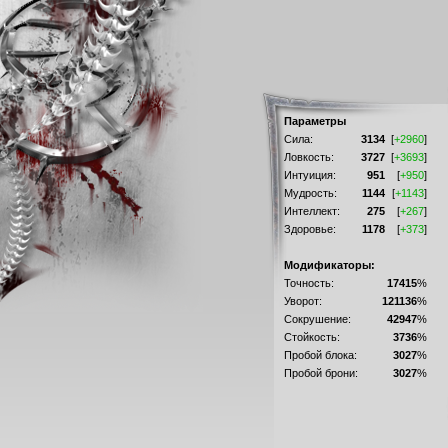
Параметры
Сила:
3134
[
+2960
]
Ловкость:
3727
[
+3693
]
Интуиция:
951
[
+950
]
Мудрость:
1144
[
+1143
]
Интеллект:
275
[
+267
]
Здоровье:
1178
[
+373
]
Модификаторы:
Точность:
17415
%
Уворот:
121136
%
Сокрушение:
42947
%
Стойкость:
3736
%
Пробой блока:
3027
%
Пробой брони:
3027
%