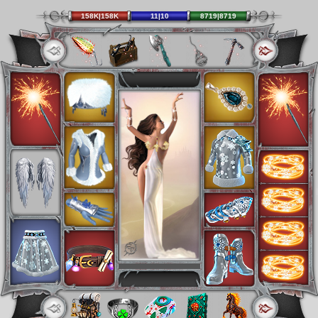
158K|158K
11|10
8719|8719