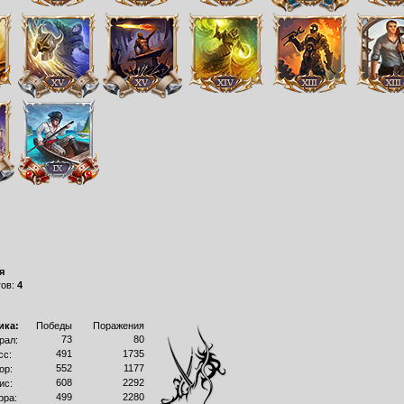
я
гов:
4
ика:
Победы
Поражения
73
80
рал:
491
1735
сс:
552
1177
ор:
608
2292
ис:
499
2280
рра: