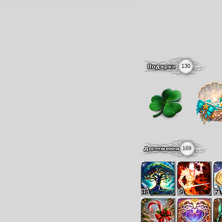
130
169