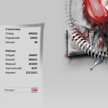
Статистика
Побед:
690020
Поражений:
53053
Ничьих:
68
Рейтинг
Общий:
345697
Боевой:
906521
Мирный:
263203
Хаотический:
8127
Агромаг:
121
/
152
/
1