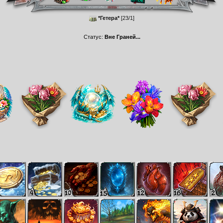
*Гетера*
[23/1]
Статус:
Вне Граней...