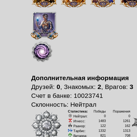
Дополнительная информация
Друзей:
0
, Знакомых:
2
, Врагов:
3
Счет в банке: 10023741
Склонность: Нейтрал
Статистика:
Победы
Поражения
0
0
Нейтрал:
1483
1261
Игнесс:
122
162
Раанор:
1332
1313
Тарбис:
821
708
Витарра: