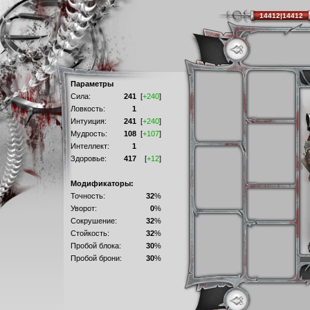
14412|14412
Параметры
Сила:
241
[
+240
]
Ловкость:
1
Интуиция:
241
[
+240
]
Мудрость:
108
[
+107
]
Интеллект:
1
Здоровье:
417
[
+12
]
Модификаторы:
Точность:
32
%
Уворот:
0
%
Сокрушение:
32
%
Стойкость:
32
%
Пробой блока:
30
%
Пробой брони:
30
%