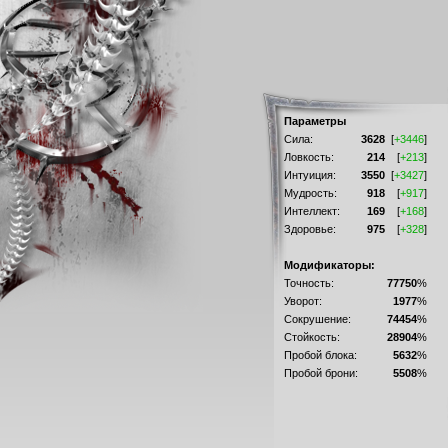
Параметры
Сила:
3628
[
+3446
]
Ловкость:
214
[
+213
]
Интуиция:
3550
[
+3427
]
Мудрость:
918
[
+917
]
Интеллект:
169
[
+168
]
Здоровье:
975
[
+328
]
Модификаторы:
Точность:
77750
%
Уворот:
1977
%
Сокрушение:
74454
%
Стойкость:
28904
%
Пробой блока:
5632
%
Пробой брони:
5508
%