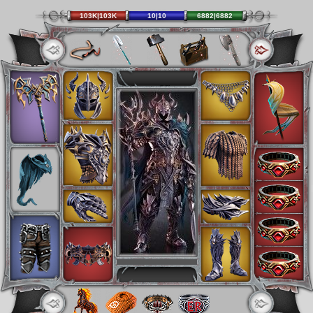
103K|103K
10|10
6882|6882