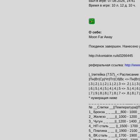
Был в игре: 07.08.2026, 14:41
Время в игре: 10 л. 12 д. 10 ч.
О себе:
Moon Far Away
Поединок завершен. Нанесено у
http://vkontakte.ru/id3266445
реферальная ссылка:
http://www
|_Iлитейка (7:57)_< Расписание >
|Пн|Вт|Ср|Чт|Пт|Сб|Вс <> Пн|Вт|
|.3.|.2.|.1.|.2.|.1.|.2.|.3 <> .2.|.1.|.3.
|.6.|.5.|.4.|.5.|.4.|.4.|.5 <> .5.|.4.|.6.
|.7.|.9.|.8.|.8.|.7.|.8.|.7 <> .8.|.8.|.7.
* нумерация ниже
_ _ _ _ _ _ _ _ _ _ _ _ _ ____ _ _ 
№ __Слитки __||Температура||П
1_ Бронза _ _ __||__800 - 1000 _
2_ Железо _ ___||_1000 - 1200 _|
3_ Чугун _ _ ___||_1200 - 1400 _
4_ НП сталь ___ ||_1500 - 1700 _
5_ Платина _ __ ||_1900 - 2100 _|
6_ ВК.сталь _ __||_1700 - 1900 _|