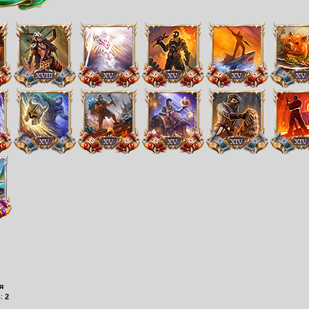
я
в:
2