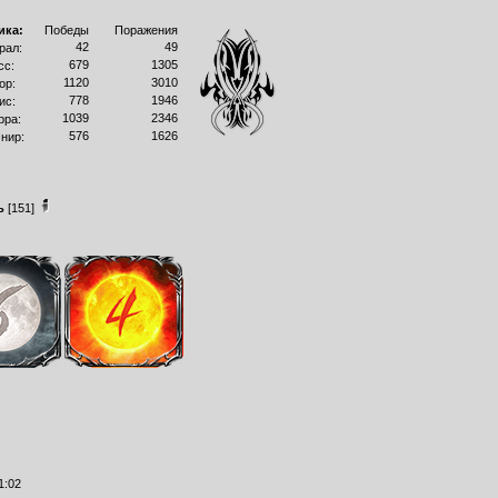
ика:
Победы
Поражения
42
49
рал:
679
1305
сс:
1120
3010
ор:
778
1946
ис:
1039
2346
рра:
576
1626
нир:
ь
[151]
1:02