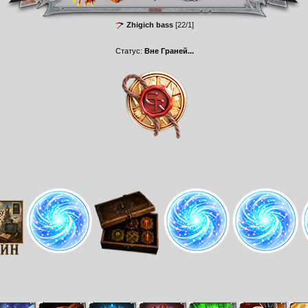
Zhigich bass
[22/1]
Статус:
Вне Граней...