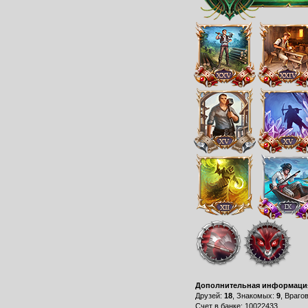
Дополнительная информаци
Друзей:
18
, Знакомых:
9
, Враго
Счет в банке: 10022433