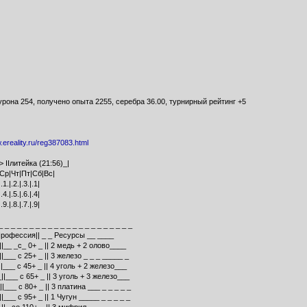
рона 254, получено опыта 2255, серебра 36.00, турнирный рейтинг +5
.ereality.ru/reg387083.html
 IIлитейка (21:56)_|
Ср|Чт|Пт|Сб|Вс|
|.1.|.2.|.3.|.1|
|.4.|.5.|.6.|.4|
|.9.|.8.|.7.|.9|
_ _ _ _ _ _ _ _ _ _ _ _ _ _ _ _ _ _ _ _ _ _
рофессия|| _ _ Ресурсы __ ____
||__ _c_ 0+ _ || 2 медь + 2 олово____
|___ c 25+ _ || 3 железо _ _ _ _____ _
||___ c 45+ _ || 4 уголь + 2 железо___
||___ c 65+ _ || 3 уголь + 3 железо___
|___ с 80+ _ || 3 платина ___ _ _ _ _ _
|___ с 95+ _ || 1 Чугун _____ _ _ _ _ _