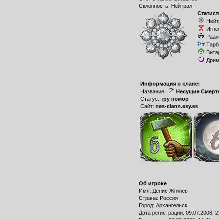
Склонность: Нейтрал
Статист
Нейт
Игне
Раан
Тарб
Вита
Дрим
Информация о клане:
Название:
Несущие Смерт
Статус:
тру помор
Сайт:
nes-clann.esy.es
Об игроке
Имя: Денис Жгилёв
Страна: Россия
Город: Архангельск
Дата регистрации: 09.07.2008, 2