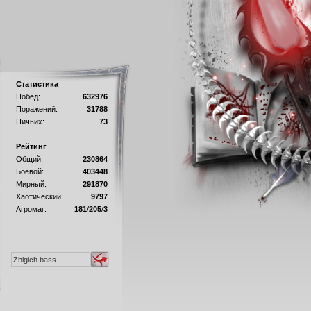
Статистика
Побед:
632976
Поражений:
31788
Ничьих:
73
Рейтинг
Общий:
230864
Боевой:
403448
Мирный:
291870
Хаотический:
9797
Агромаг:
181
/
205
/
3