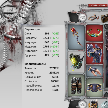
30588|30588
Параметры
Сила:
266
[
+265
]
Ловкость:
1773
[
+1772
]
Интуиция:
842
[
+608
]
Мудрость:
1765
[
+1764
]
Интеллект:
1271
[
+1270
]
Здоровье:
425
[
+171
]
Модификаторы:
Точность:
20712
%
Уворот:
29832
%
Сокрушение:
664
%
Стойкость:
9008
%
Пробой блока:
123
%
Пробой брони:
123
%