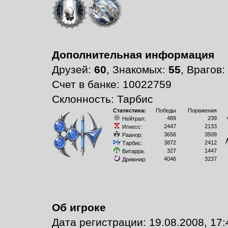
Дополнительная информация
Друзей:
60
, Знакомых:
55
, Врагов:
Счет в банке: 10022759
Склонность: Тарбис
Статистика:
Победы
Поражения
489
239
Нейтрал:
2447
2133
Игнесс:
3656
3509
Раанор:
3872
2412
Тарбис:
327
1447
Витарра:
4046
3237
Дримнир:
Об игроке
Дата регистрации: 19.08.2008, 17: