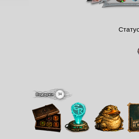
Стату
34