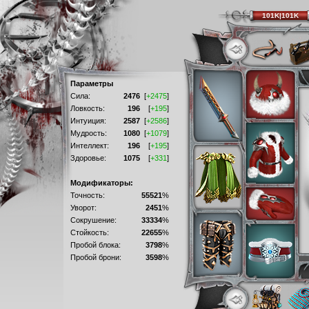
101K|101K
Параметры
Сила:
2476
[
+2475
]
Ловкость:
196
[
+195
]
Интуиция:
2587
[
+2586
]
Мудрость:
1080
[
+1079
]
Интеллект:
196
[
+195
]
Здоровье:
1075
[
+331
]
Модификаторы:
Точность:
55521
%
Уворот:
2451
%
Сокрушение:
33334
%
Стойкость:
22655
%
Пробой блока:
3798
%
Пробой брони:
3598
%