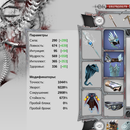
15175|15175
Параметры
Сила:
290
[
+286
]
Ловкость:
674
[
+639
]
Интуиция:
95
[
+94
]
Мудрость:
569
[
+558
]
Интеллект:
365
[
+353
]
Здоровье:
336
[
+85
]
Модификаторы:
Точность:
1044
%
Уворот:
9228
%
Сокрушение:
2908
%
Стойкость:
673
%
Пробой блока:
0
%
Пробой брони:
0
%