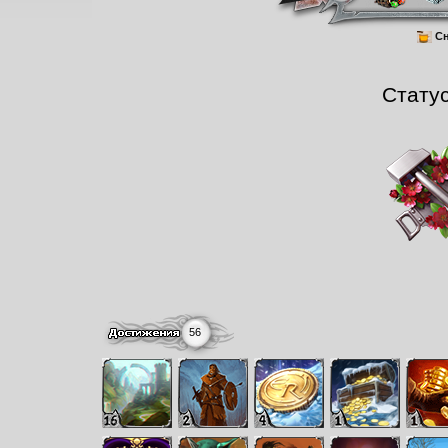
Сн
Стату
56