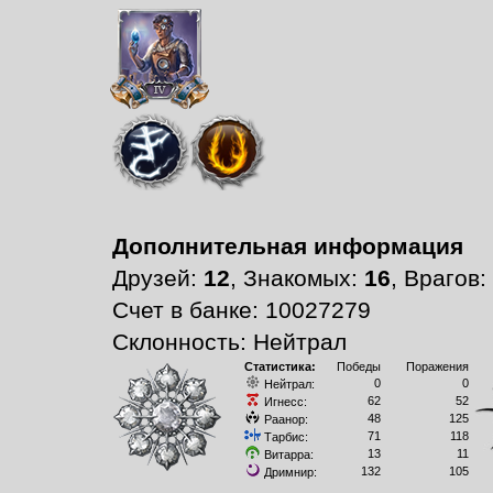
Дополнительная информация
Друзей:
12
, Знакомых:
16
, Врагов:
Счет в банке: 10027279
Склонность: Нейтрал
Статистика:
Победы
Поражения
0
0
Нейтрал:
62
52
Игнесс:
48
125
Раанор:
71
118
Тарбис:
13
11
Витарра:
132
105
Дримнир: