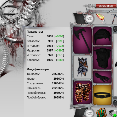
386K|386K
Параметры
Сила:
6805
[
+6804
]
Ловкость:
991
[
+990
]
Интуиция:
7934
[
+7933
]
Мудрость:
3997
[
+3996
]
Интеллект:
976
[
+975
]
Здоровье:
1936
[
+586
]
Модификаторы:
Точность:
235502
%
Уворот:
19660
%
Сокрушение:
128844
%
Стойкость:
222532
%
Пробой блока:
10690
%
Пробой брони:
10397
%