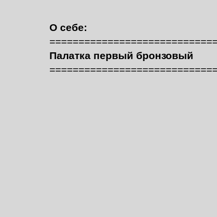
О себе:
============================
Палатка первый бронзовый
============================