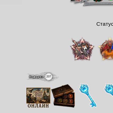
Стату
207