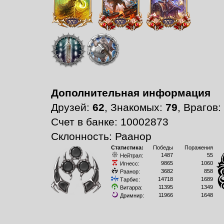
Дополнительная информация
Друзей:
62
, Знакомых:
79
, Врагов:
Счет в банке: 10002873
Склонность: Раанор
Статистика:
Победы
Поражения
1487
55
Нейтрал:
9865
1060
Игнесс:
3682
858
Раанор:
14718
1689
Тарбис:
11395
1349
Витарра:
11966
1648
Дримнир: