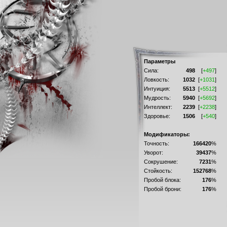
Параметры
Сила:
498
[
+497
]
Ловкость:
1032
[
+1031
]
Интуиция:
5513
[
+5512
]
Мудрость:
5940
[
+5692
]
Интеллект:
2239
[
+2238
]
Здоровье:
1506
[
+540
]
Модификаторы:
Точность:
166420
%
Уворот:
39437
%
Сокрушение:
7231
%
Стойкость:
152768
%
Пробой блока:
176
%
Пробой брони:
176
%