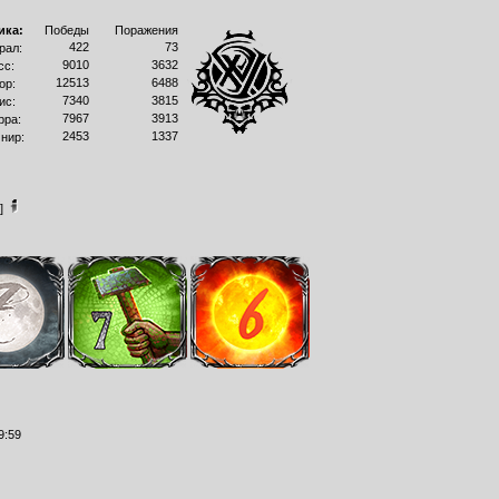
ика:
Победы
Поражения
422
73
рал:
9010
3632
сс:
12513
6488
ор:
7340
3815
ис:
7967
3913
рра:
2453
1337
нир:
]
9:59