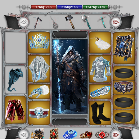
176K|176K
215K|215K
12476|12476