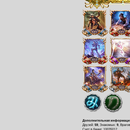
Дополнительная информаци
Друзей:
59
, Знакомых:
9
, Враго
Счет в банке: 10035012