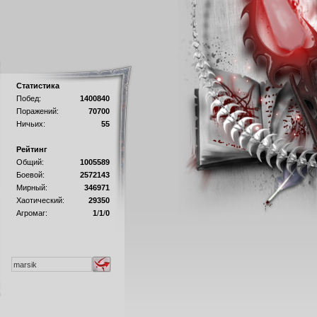
Статистика
Побед:
1400840
Поражений:
70700
Ничьих:
55
Рейтинг
Общий:
1005589
Боевой:
2572143
Мирный:
346971
Хаотический:
29350
Агромаг:
1
/
1
/
0