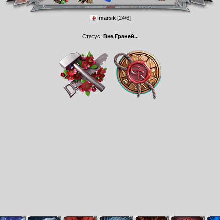
marsik
[24/6]
Статус:
Вне Граней...