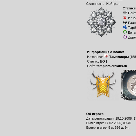
Склонность: Нейтрал
Статист
Нейт
Игне
Раан
Тарб
Вита
Дрим
Информация о клане:
Название:
Тамплиеры
[158
Статус:
БО |
Сайт:
templars.erclans.ru
Об игроке
Дата регистрации: 19.10.2008, 1
Был в игре: 17.02.2026, 09:40
Время в игре: 5 л. 356 д. 9 ч.