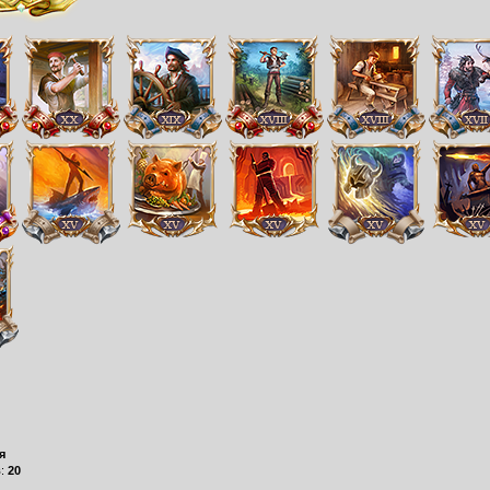
я
в:
20