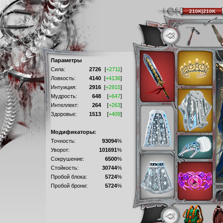
210K|210K
Параметры
Сила:
2726
[
+2711
]
Ловкость:
4140
[
+4136
]
Интуиция:
2916
[
+2915
]
Мудрость:
648
[
+647
]
Интеллект:
264
[
+263
]
Здоровье:
1513
[
+409
]
Модификаторы:
Точность:
93094
%
Уворот:
101691
%
Сокрушение:
6500
%
Стойкость:
30744
%
Пробой блока:
5724
%
Пробой брони:
5724
%