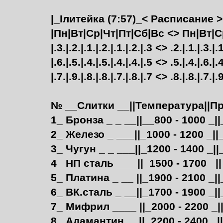
|_Iлитейка (7:57)_< Расписание > 
|Пн|Вт|Ср|Чт|Пт|Сб|Вс <> Пн|Вт|С
|.3.|.2.|.1.|.2.|.1.|.2.|.3 <> .2.|.1.|.3.|.1
|.6.|.5.|.4.|.5.|.4.|.4.|.5 <> .5.|.4.|.6.|.4
|.7.|.9.|.8.|.8.|.7.|.8.|.7 <> .8.|.8.|.7.|.9
№ __Слитки __||Температура||Пр
1_ Бронза _ _ __||__800 - 1000 _|
2_ Железо _ ___||_1000 - 1200 _||_
3_ Чугун _ _ ___||_1200 - 1400 _||
4_ НП сталь ___ ||_1500 - 1700 _||
5_ Платина _ __ ||_1900 - 2100 _||
6_ ВК.сталь _ __||_1700 - 1900 _||
7_ Мифрил ____ ||_2000 - 2200 _|
8_ Адамантин __||_2200 - 2400 _||