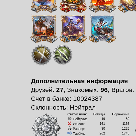
Дополнительная информация
Друзей:
27
, Знакомых:
96
, Врагов:
Счет в банке: 10024387
Склонность: Нейтрал
Статистика:
Победы
Поражения
19
89
Нейтрал:
161
1165
Игнесс:
90
1225
Раанор:
262
1743
Тарбис: