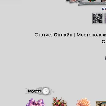
Статус:
Онлайн
| Местополо
С
79