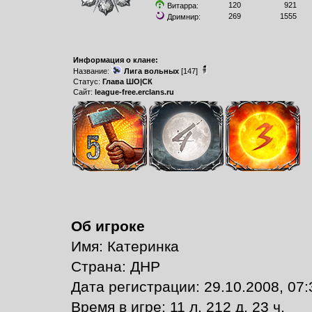
120
921
Витарра:
269
1555
Дримнир:
Информация о клане:
Название:
Лига вольных
[147]
Статус:
Глава ШО|СК
Сайт:
league-free.erclans.ru
Об игроке
Имя: Катеринка
Страна: ДНР
Дата регистрации: 29.10.2008, 07:
Время в игре: 11 л. 212 д. 23 ч.