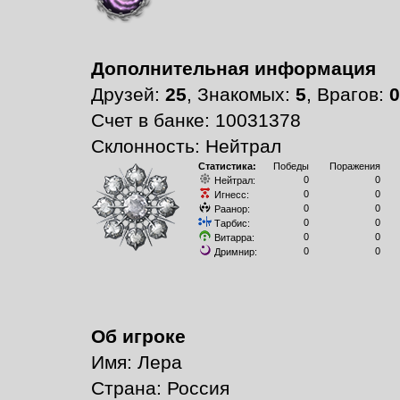
Дополнительная информация
Друзей:
25
, Знакомых:
5
, Врагов:
0
Счет в банке: 10031378
Склонность: Нейтрал
Статистика:
Победы
Поражения
0
0
Нейтрал:
0
0
Игнесс:
0
0
Раанор:
0
0
Тарбис:
0
0
Витарра:
0
0
Дримнир:
Об игроке
Имя: Лера
Страна: Россия