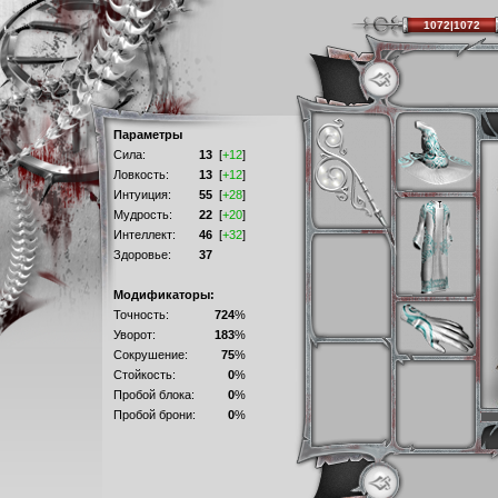
1072|1072
Параметры
Сила:
13
[
+12
]
Ловкость:
13
[
+12
]
Интуиция:
55
[
+28
]
Мудрость:
22
[
+20
]
Интеллект:
46
[
+32
]
Здоровье:
37
Модификаторы:
Точность:
724
%
Уворот:
183
%
Сокрушение:
75
%
Стойкость:
0
%
Пробой блока:
0
%
Пробой брони:
0
%