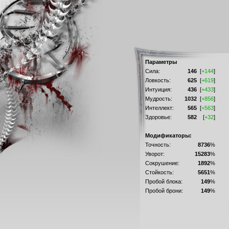
Параметры
Сила:
146
[
+144
]
Ловкость:
625
[
+619
]
Интуиция:
436
[
+433
]
Мудрость:
1032
[
+856
]
Интеллект:
565
[
+563
]
Здоровье:
582
[
+32
]
Модификаторы:
Точность:
8736
%
Уворот:
15283
%
Сокрушение:
1892
%
Стойкость:
5651
%
Пробой блока:
149
%
Пробой брони:
149
%