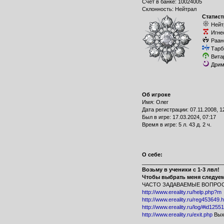
Счет в банке: 10024005
Склонность: Нейтрал
Статист
Нейт
Игне
Раан
Тарб
Вита
Дрим
Об игроке
Имя: Олег
Дата регистрации: 07.11.2008, 1
Был в игре: 17.03.2024, 07:17
Время в игре: 5 л. 43 д. 2 ч.
О себе:
___________________________
Возьму в ученики с 1-3 лвл!
Чтобы выбрать меня следуе
ЧАСТО ЗАДАВАЕМЫЕ ВОПРО
http://www.ereality.ru/help.php?m
http://www.ereality.ru/reg453649.h
http://www.ereality.ru/log/#id125
http://www.ereality.ru/exit.php
Вых