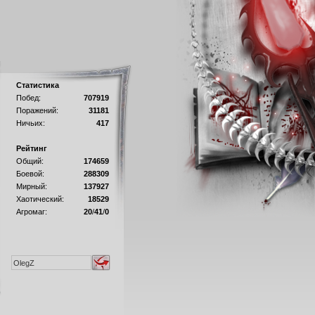
Статистика
Побед:
707919
Поражений:
31181
Ничьих:
417
Рейтинг
Общий:
174659
Боевой:
288309
Мирный:
137927
Хаотический:
18529
Агромаг:
20
/
41
/
0