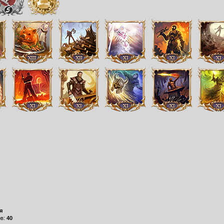
я
ов:
40