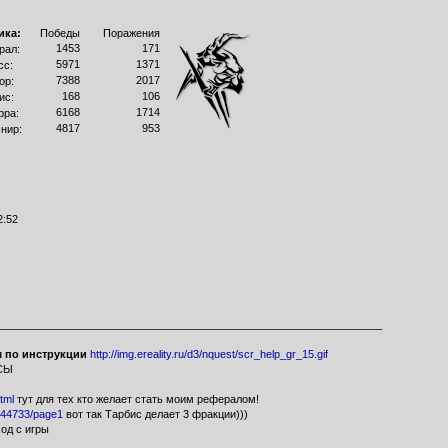
ика:
Победы
Поражения
1453
171
рал:
5971
1371
сс:
7388
2017
ор:
168
106
ис:
6168
1714
рра:
4817
953
нир:
2:52
________________________________________________________________
м по инструкции
http://img.ereality.ru/d3/nquest/scr_help_gr_15.gif
СЫ
tml
тут для тех кто желает стать моим рефералом!
5144733/page1
вот так Тарбис делает 3 фракции)))
од с игры