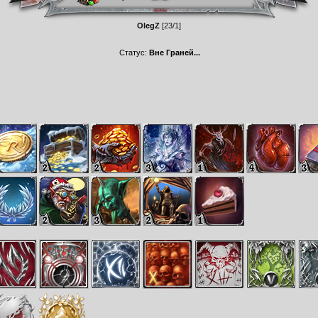
OlegZ
[23/1]
Статус:
Вне Граней...