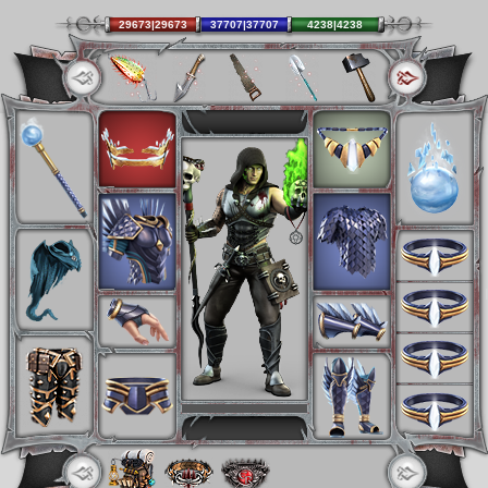
29673|29673
37707|37707
4238|4238