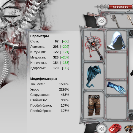
6516|6516
Параметры
Сила:
67
[
+66
]
Ловкость:
203
[
+202
]
Интуиция:
122
[
+121
]
Мудрость:
326
[
+287
]
Интеллект:
184
[
+163
]
Здоровье:
170
[
+12
]
Модификаторы:
Точность:
1506
%
Уворот:
2226
%
Сокрушение:
463
%
Стойкость:
986
%
Пробой блока:
107
%
Пробой брони:
107
%