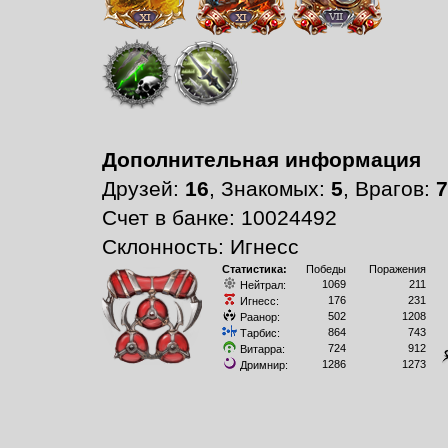
Дополнительная информация
Друзей:
16
, Знакомых:
5
, Врагов:
7
Счет в банке: 10024492
Склонность: Игнесс
Статистика:
Победы
Поражения
1069
211
Нейтрал:
176
231
Игнесс:
502
1208
Раанор:
864
743
Тарбис:
724
912
Витарра:
1286
1273
Дримнир: