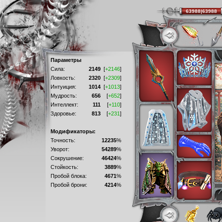
63988|63988
Параметры
Сила:
2149
[
+2146
]
Ловкость:
2320
[
+2309
]
Интуиция:
1014
[
+1013
]
Мудрость:
656
[
+652
]
Интеллект:
111
[
+110
]
Здоровье:
813
[
+231
]
Модификаторы:
Точность:
12235
%
Уворот:
54289
%
Сокрушение:
46424
%
Стойкость:
3889
%
Пробой блока:
4671
%
Пробой брони:
4214
%