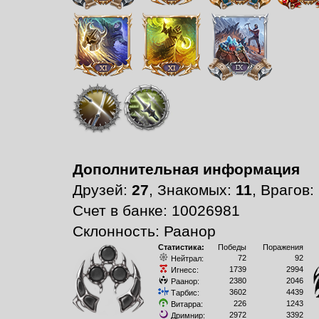
Дополнительная информация
Друзей:
27
, Знакомых:
11
, Врагов:
Счет в банке: 10026981
Склонность: Раанор
Статистика:
Победы
Поражения
72
92
Нейтрал:
1739
2994
Игнесс:
2380
2046
Раанор:
3602
4439
Тарбис:
226
1243
Витарра:
2972
3392
Дримнир: