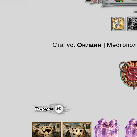
Статус:
Онлайн
| Местопо
243