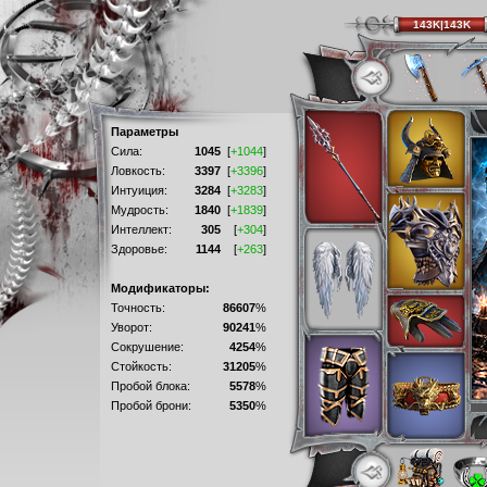
143K|143K
Параметры
Сила:
1045
[
+1044
]
Ловкость:
3397
[
+3396
]
Интуиция:
3284
[
+3283
]
Мудрость:
1840
[
+1839
]
Интеллект:
305
[
+304
]
Здоровье:
1144
[
+263
]
Модификаторы:
Точность:
86607
%
Уворот:
90241
%
Сокрушение:
4254
%
Стойкость:
31205
%
Пробой блока:
5578
%
Пробой брони:
5350
%