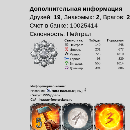
Дополнительная информация
Друзей:
19
, Знакомых:
2
, Врагов:
2
Счет в банке: 10025414
Склонность: Нейтрал
Статистика:
Победы
Поражения
140
246
Нейтрал:
231
677
Игнесс:
725
1810
Раанор:
96
339
Тарбис:
555
1014
Витарра:
394
886
Дримнир:
Информация о клане:
Название:
Лига вольных
[147]
Статус:
РРРядовой
Сайт:
league-free.erclans.ru