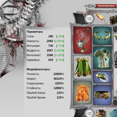
50404|50404
Параметры
Сила:
185
[
+184
]
Ловкость:
2092
[
+2091
]
Интуиция:
730
[
+729
]
Мудрость:
2057
[
+2028
]
Интеллект:
1590
[
+1453
]
Здоровье:
543
[
+164
]
Модификаторы:
Точность:
22800
%
Уворот:
48124
%
Сокрушение:
2203
%
Стойкость:
12882
%
Пробой блока:
123
%
Пробой брони:
123
%