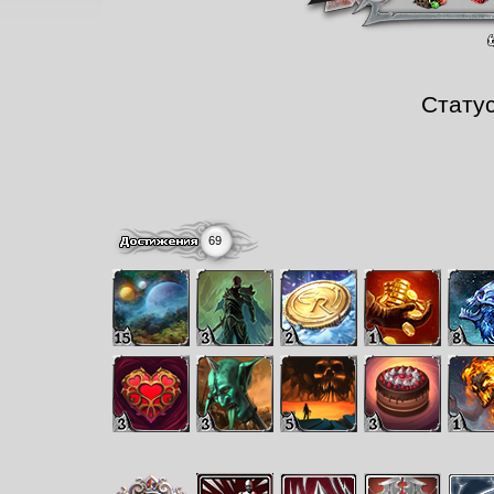
Стату
69