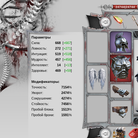
24744|24744
Параметры
Сила:
668
[
+667
]
Ловкость:
272
[
+271
]
Интуиция:
519
[
+518
]
Мудрость:
457
[
+456
]
Интеллект:
14
[
+13
]
Здоровье:
469
[
+59
]
Модификаторы:
Точность:
7154
%
Уворот:
2474
%
Сокрушение:
4274
%
Стойкость:
7456
%
Пробой блока:
1513
%
Пробой брони:
1591
%