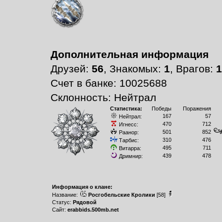
Дополнительная информация
Друзей:
56
, Знакомых:
1
, Врагов:
1
Счет в банке: 10025688
Склонность: Нейтрал
Статистика:
Победы
Поражения
167
57
Нейтрал:
470
712
Игнесс:
501
852
Раанор:
310
476
Тарбис:
495
711
Витарра:
439
478
Дримнир:
Информация о клане:
Название:
Росгобельские Кролики
[58]
Статус:
Рядовой
Сайт:
erabbids.500mb.net