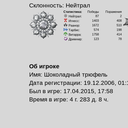
Склонность: Нейтрал
Статистика:
Победы
Поражения
87
2
Нейтрал:
1403
408
Игнесс:
1672
510
Раанор:
574
198
Тарбис:
1758
414
Витарра:
123
78
Дримнир:
Об игроке
Имя: Шоколадный трюфель
Дата регистрации: 19.12.2006, 01:
Был в игре: 17.04.2015, 17:58
Время в игре: 4 г. 283 д. 8 ч.