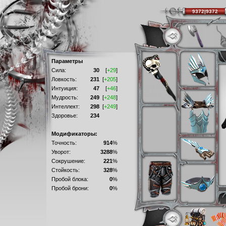
9372|9372
Параметры
Сила:
30
[
+29
]
Ловкость:
231
[
+205
]
Интуиция:
47
[
+46
]
Мудрость:
249
[
+248
]
Интеллект:
298
[
+249
]
Здоровье:
234
Модификаторы:
Точность:
914
%
Уворот:
3288
%
Сокрушение:
221
%
Стойкость:
328
%
Пробой блока:
0
%
Пробой брони:
0
%