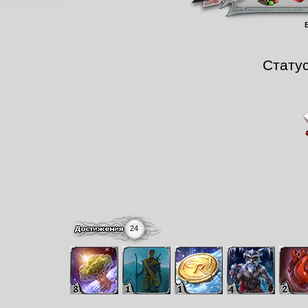
В
Стату
24