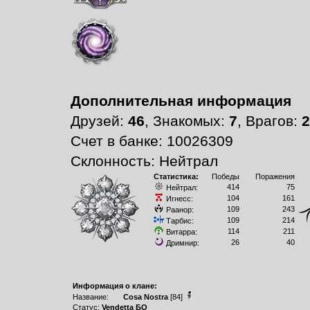
Дополнительная информация
Друзей:
46
, Знакомых:
7
, Врагов:
2
Счет в банке: 10026309
Склонность: Нейтрал
Статистика:
Победы
Поражения
414
75
Нейтрал:
104
161
Игнесс:
109
243
Раанор:
109
214
Тарбис:
114
211
Витарра:
26
40
Дримнир:
Информация о клане:
Название:
Cosa Nostra
[84]
Статус:
Vendetta БО