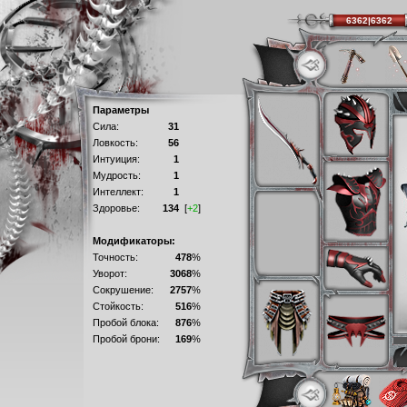
6362|6362
Параметры
Сила:
31
Ловкость:
56
Интуиция:
1
Мудрость:
1
Интеллект:
1
Здоровье:
134
[
+2
]
Модификаторы:
Точность:
478
%
Уворот:
3068
%
Сокрушение:
2757
%
Стойкость:
516
%
Пробой блока:
876
%
Пробой брони:
169
%