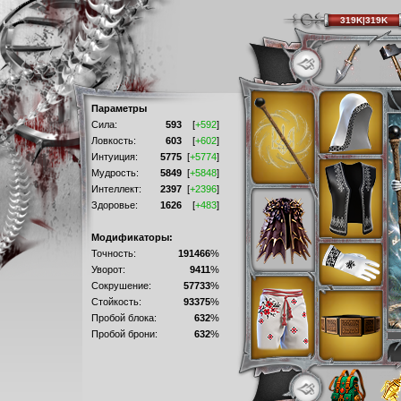
319K|319K
Параметры
Сила:
593
[
+592
]
Ловкость:
603
[
+602
]
Интуиция:
5775
[
+5774
]
Мудрость:
5849
[
+5848
]
Интеллект:
2397
[
+2396
]
Здоровье:
1626
[
+483
]
Модификаторы:
Точность:
191466
%
Уворот:
9411
%
Сокрушение:
57733
%
Стойкость:
93375
%
Пробой блока:
632
%
Пробой брони:
632
%