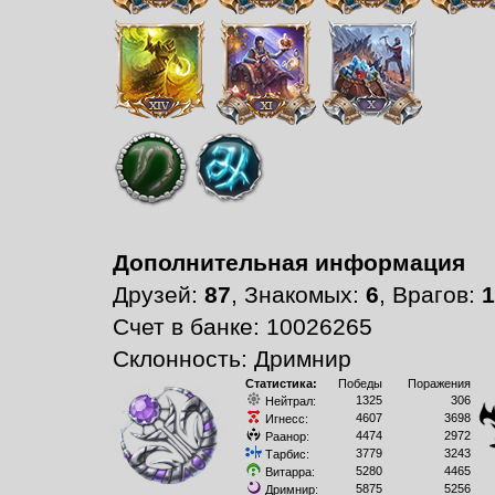
Дополнительная информация
Друзей:
87
, Знакомых:
6
, Врагов:
1
Счет в банке: 10026265
Склонность: Дримнир
Статистика:
Победы
Поражения
1325
306
Нейтрал:
4607
3698
Игнесс:
4474
2972
Раанор:
3779
3243
Тарбис:
5280
4465
Витарра:
5875
5256
Дримнир: