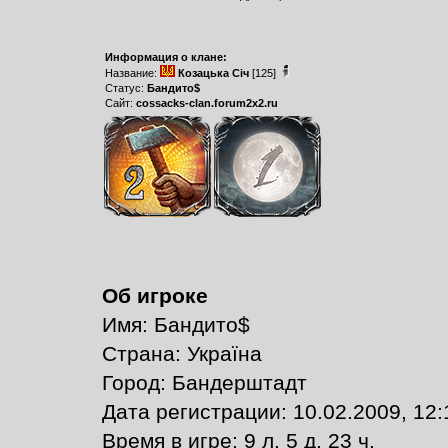
Информация о клане:
Название:
Козацька Сiч
[125]
Статус:
Бандито$
Сайт:
cossacks-clan.forum2x2.ru
Об игроке
Имя: Бандито$
Страна: Україна
Город: Бандерштадт
Дата регистрации: 10.02.2009, 12:
Время в игре: 9 л. 5 д. 23 ч.