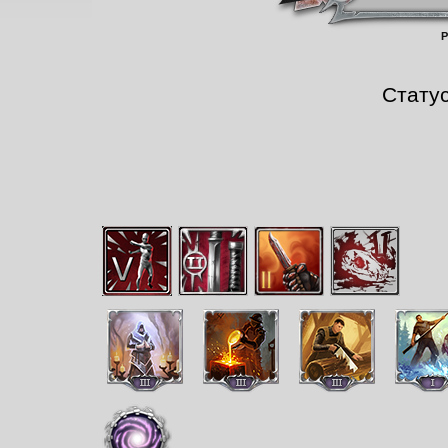
Р
Стату