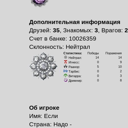
Дополнительная информация
Друзей:
35
, Знакомых:
3
, Врагов:
2
Счет в банке: 10026359
Склонность: Нейтрал
Статистика:
Победы
Поражения
14
14
Нейтрал:
0
9
Игнесс:
5
10
Раанор:
0
2
Тарбис:
0
3
Витарра:
0
8
Дримнир:
Об игроке
Имя: Если
Страна: Надо -