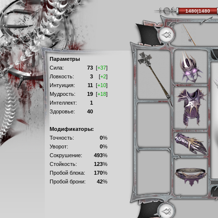
1480|1480
Параметры
Сила:
73
[
+37
]
Ловкость:
3
[
+2
]
Интуиция:
11
[
+10
]
Мудрость:
19
[
+18
]
Интеллект:
1
Здоровье:
40
Модификаторы:
Точность:
0
%
Уворот:
0
%
Сокрушение:
493
%
Стойкость:
123
%
Пробой блока:
170
%
Пробой брони:
42
%