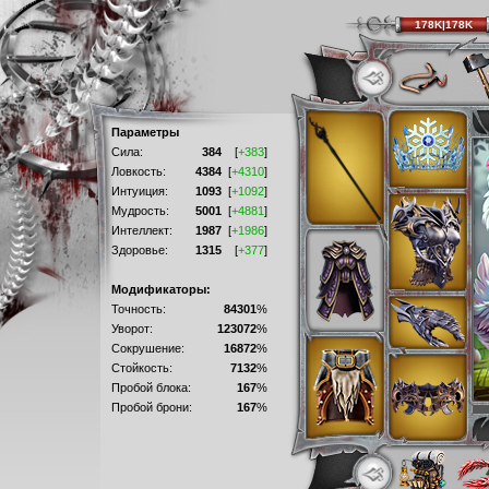
178K|178K
Параметры
Сила:
384
[
+383
]
Ловкость:
4384
[
+4310
]
Интуиция:
1093
[
+1092
]
Мудрость:
5001
[
+4881
]
Интеллект:
1987
[
+1986
]
Здоровье:
1315
[
+377
]
Модификаторы:
Точность:
84301
%
Уворот:
123072
%
Сокрушение:
16872
%
Стойкость:
7132
%
Пробой блока:
167
%
Пробой брони:
167
%