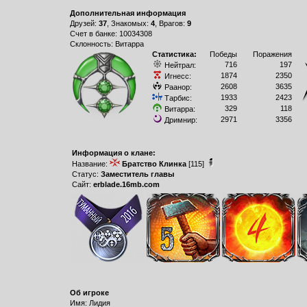
Дополнительная информация
Друзей:
37
, Знакомых:
4
, Врагов:
9
Счет в банке: 10034308
Склонность: Витарра
Статистика:
Победы
Поражения
716
197
Нейтрал:
1874
2350
Игнесс:
2608
3635
Раанор:
1933
2423
Тарбис:
329
118
Витарра:
2971
3356
Дримнир:
Информация о клане:
Название:
Братство Клинка
[115]
Статус:
Заместитель главы
Сайт:
erblade.16mb.com
Об игроке
Имя: Лидия