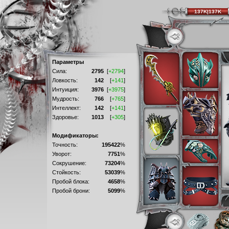
137K|137K
Параметры
Сила:
2795
[
+2794
]
Ловкость:
142
[
+141
]
Интуиция:
3976
[
+3975
]
Мудрость:
766
[
+765
]
Интеллект:
142
[
+141
]
Здоровье:
1013
[
+305
]
Модификаторы:
Точность:
195422
%
Уворот:
7751
%
Сокрушение:
73204
%
Стойкость:
53039
%
Пробой блока:
4658
%
Пробой брони:
5099
%