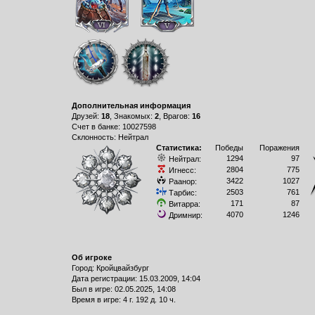
Дополнительная информация
Друзей:
18
, Знакомых:
2
, Врагов:
16
Счет в банке: 10027598
Склонность: Нейтрал
Статистика:
Победы
Поражения
1294
97
Нейтрал:
2804
775
Игнесс:
3422
1027
Раанор:
2503
761
Тарбис:
171
87
Витарра:
4070
1246
Дримнир:
Об игроке
Город: Кройцвайзбург
Дата регистрации: 15.03.2009, 14:04
Был в игре: 02.05.2025, 14:08
Время в игре: 4 г. 192 д. 10 ч.