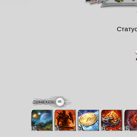
Стату
46