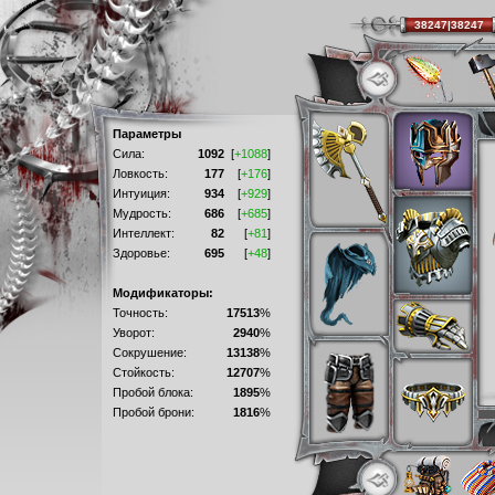
38247|38247
Параметры
Сила:
1092
[
+1088
]
Ловкость:
177
[
+176
]
Интуиция:
934
[
+929
]
Мудрость:
686
[
+685
]
Интеллект:
82
[
+81
]
Здоровье:
695
[
+48
]
Модификаторы:
Точность:
17513
%
Уворот:
2940
%
Сокрушение:
13138
%
Стойкость:
12707
%
Пробой блока:
1895
%
Пробой брони:
1816
%