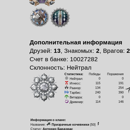
Дополнительная информация
Друзей:
13
, Знакомых:
2
, Врагов:
2
Счет в банке: 10027282
Склонность: Нейтрал
Статистика:
Победы
Поражения
0
0
Нейтрал:
115
191
Игнесс:
134
254
Раанор:
240
390
Тарбис:
0
0
Витарра:
114
146
Дримнир:
Информация о клане:
Название:
Призрачные кочевники
[50]
Статус:
Антонио Бандэрас