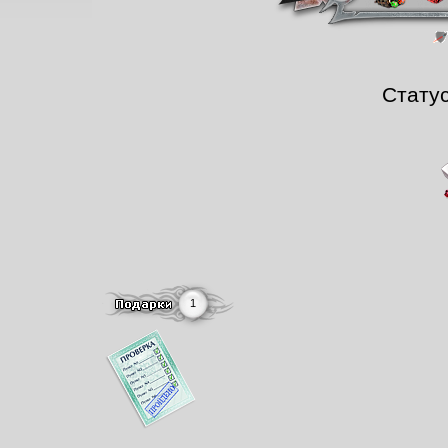
Стату
1