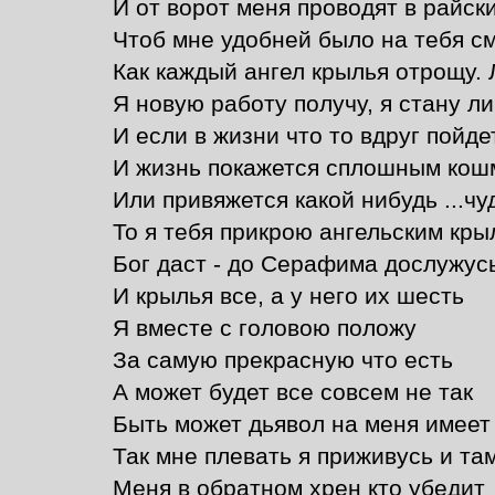
И от ворот меня проводят в райск
Чтоб мне удобней было на тебя с
Как каждый ангел крылья отрощу. Л
Я новую работу получу, я стану л
И если в жизни что то вдруг пойде
И жизнь покажется сплошным ко
Или привяжется какой нибудь ...чу
То я тебя прикрою ангельским кр
Бог даст - до Серафима дослужус
И крылья все, а у него их шесть
Я вместе с головою положу
За самую прекрасную что есть
А может будет все совсем не так
Быть может дьявол на меня имеет
Так мне плевать я приживусь и там
Меня в обратном хрен кто убедит