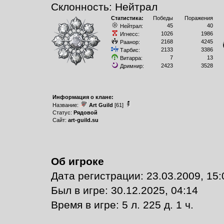
Склонность: Нейтрал
Статистика:
Победы
Поражения
45
40
Нейтрал:
1026
1986
Игнесс:
2168
4245
Раанор:
2133
3386
Тарбис:
7
13
Витарра:
2423
3528
Дримнир:
Информация о клане:
Название:
Art Guild
[61]
Статус:
Рядовой
Сайт:
art-guild.su
Об игроке
Дата регистрации: 23.03.2009, 15:
Был в игре: 30.12.2025, 04:14
Время в игре: 5 л. 225 д. 1 ч.