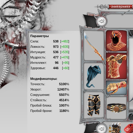
24453|24453
Параметры
Сила:
538
[
+482
]
Ловкость:
973
[
+835
]
Интуиция:
536
[
+535
]
Мудрость:
477
[
+476
]
Интеллект:
96
[
+95
]
Здоровье:
446
[
+60
]
Модификаторы:
Точность:
5100
%
Уворот:
12407
%
Сокрушение:
5507
%
Стойкость:
4514
%
Пробой блока:
1007
%
Пробой брони:
1180
%