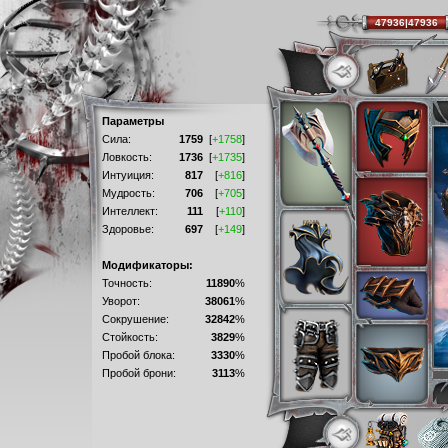
47936|47936
Параметры
Сила:
1759
[
+1758
]
Ловкость:
1736
[
+1735
]
Интуиция:
817
[
+816
]
Мудрость:
706
[
+705
]
Интеллект:
111
[
+110
]
Здоровье:
697
[
+149
]
Модификаторы:
Точность:
11890
%
Уворот:
38061
%
Сокрушение:
32842
%
Стойкость:
3829
%
Пробой блока:
3330
%
Пробой брони:
3113
%