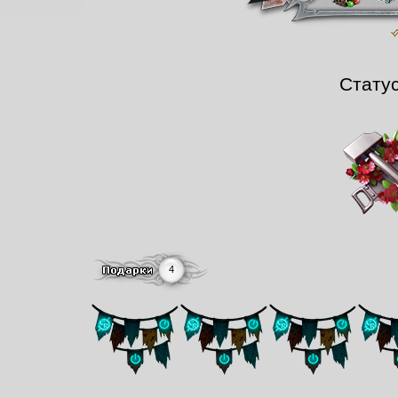
Стату
4