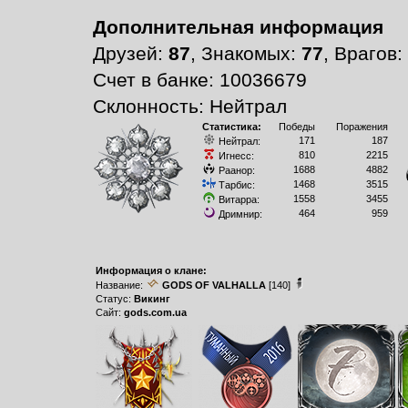
Дополнительная информация
Друзей:
87
, Знакомых:
77
, Врагов:
Счет в банке: 10036679
Склонность: Нейтрал
Статистика:
Победы
Поражения
171
187
Нейтрал:
810
2215
Игнесс:
1688
4882
Раанор:
1468
3515
Тарбис:
1558
3455
Витарра:
464
959
Дримнир:
Информация о клане:
Название:
GODS OF VALHALLA
[140]
Статус:
Викинг
Сайт:
gods.com.ua