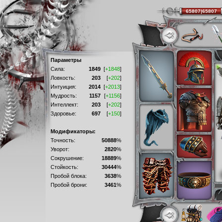
65807|65807
Параметры
Сила:
1849
[
+1848
]
Ловкость:
203
[
+202
]
Интуиция:
2014
[
+2013
]
Мудрость:
1157
[
+1156
]
Интеллект:
203
[
+202
]
Здоровье:
697
[
+150
]
Модификаторы:
Точность:
50888
%
Уворот:
2820
%
Сокрушение:
18889
%
Стойкость:
30444
%
Пробой блока:
3638
%
Пробой брони:
3461
%