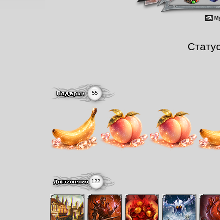
Му
Стату
55
122