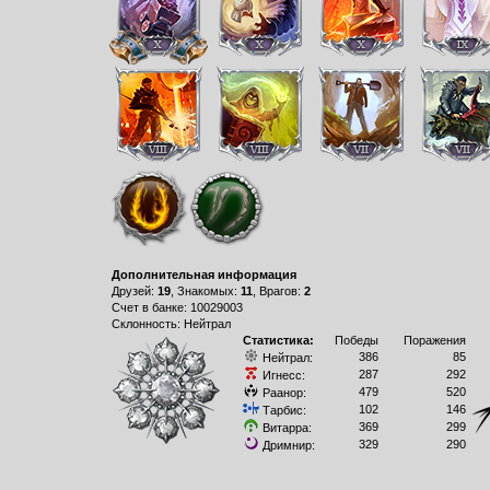
Дополнительная информация
Друзей:
19
, Знакомых:
11
, Врагов:
2
Счет в банке: 10029003
Склонность: Нейтрал
Статистика:
Победы
Поражения
386
85
Нейтрал:
287
292
Игнесс:
479
520
Раанор:
102
146
Тарбис:
369
299
Витарра:
329
290
Дримнир: