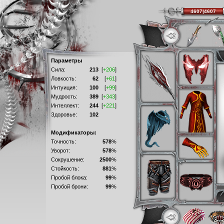
4607|4607
Параметры
Сила:
213
[
+206
]
Ловкость:
62
[
+61
]
Интуиция:
100
[
+99
]
Мудрость:
389
[
+343
]
Интеллект:
244
[
+221
]
Здоровье:
102
Модификаторы:
Точность:
578
%
Уворот:
578
%
Сокрушение:
2500
%
Стойкость:
881
%
Пробой блока:
99
%
Пробой брони:
99
%