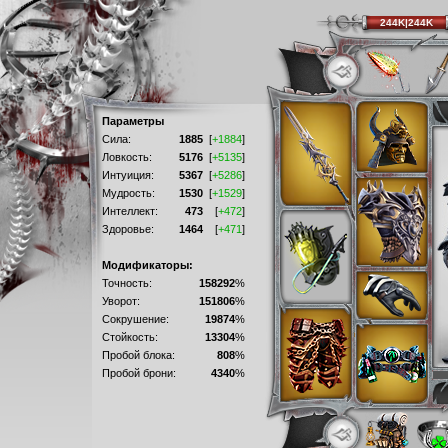
244K|244K
Параметры
Сила:
1885
[
+1884
]
Ловкость:
5176
[
+5135
]
Интуиция:
5367
[
+5286
]
Мудрость:
1530
[
+1529
]
Интеллект:
473
[
+472
]
Здоровье:
1464
[
+471
]
Модификаторы:
Точность:
158292
%
Уворот:
151806
%
Сокрушение:
19874
%
Стойкость:
13304
%
Пробой блока:
808
%
Пробой брони:
4340
%