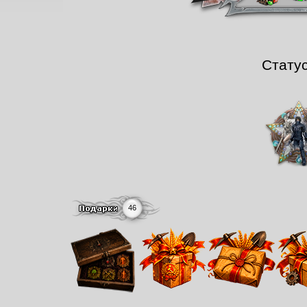
Стату
46