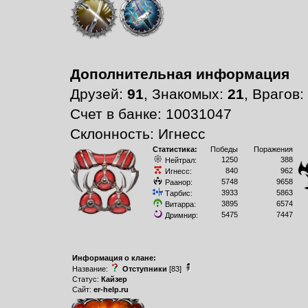
Дополнительная информация
Друзей:
91
, Знакомых:
21
, Врагов:
Счет в банке: 10031047
Склонность: Игнесс
Статистика:
Победы
Поражения
1250
388
Нейтрал:
840
962
Игнесс:
5748
9658
Раанор:
3933
5863
Тарбис:
3895
6574
Витарра:
5475
7447
Дримнир:
Информация о клане:
Название:
Отступники
[83]
Статус:
Кайзер
Сайт:
er-help.ru