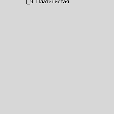
|_9| Платинистая