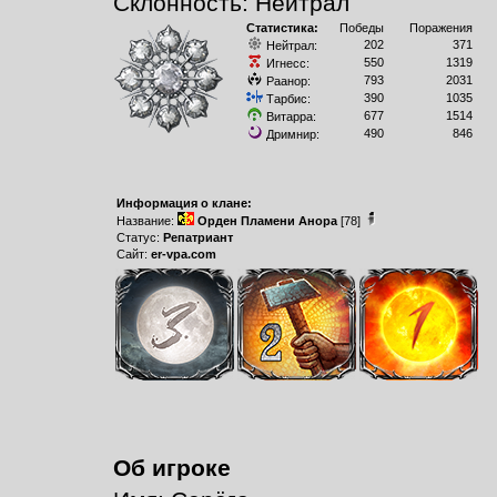
Склонность: Нейтрал
Статистика:
Победы
Поражения
202
371
Нейтрал:
550
1319
Игнесс:
793
2031
Раанор:
390
1035
Тарбис:
677
1514
Витарра:
490
846
Дримнир:
Информация о клане:
Название:
Орден Пламени Анора
[78]
Статус:
Репатриант
Сайт:
er-vpa.com
Об игроке