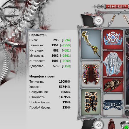
42347|42347
Параметры
Сила:
295
[
+294
]
Ловкость:
1951
[
+1950
]
Интуиция:
882
[
+881
]
Мудрость:
1662
[
+1661
]
Интеллект:
1091
[
+1090
]
Здоровье:
576
[
+150
]
Модификаторы:
Точность:
19096
%
Уворот:
51744
%
Сокрушение:
1668
%
Стойкость:
14595
%
Пробой блока:
130
%
Пробой брони:
130
%