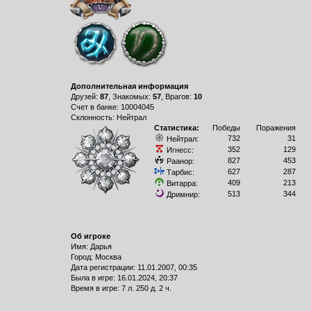
Дополнительная информация
Друзей:
87
, Знакомых:
57
, Врагов:
10
Счет в банке: 10004045
Склонность: Нейтрал
Статистика:
Победы
Поражения
732
31
Нейтрал:
352
129
Игнесс:
827
453
Раанор:
627
287
Тарбис:
409
213
Витарра:
513
344
Дримнир:
Об игроке
Имя: Дарья
Город: Москва
Дата регистрации: 11.01.2007, 00:35
Былa в игре: 16.01.2024, 20:37
Время в игре: 7 л. 250 д. 2 ч.