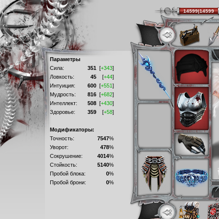
14599|14599
Параметры
Сила:
351
[
+343
]
Ловкость:
45
[
+44
]
Интуиция:
600
[
+551
]
Мудрость:
816
[
+682
]
Интеллект:
508
[
+430
]
Здоровье:
359
[
+58
]
Модификаторы:
Точность:
7547
%
Уворот:
478
%
Сокрушение:
4014
%
Стойкость:
5140
%
Пробой блока:
0
%
Пробой брони:
0
%