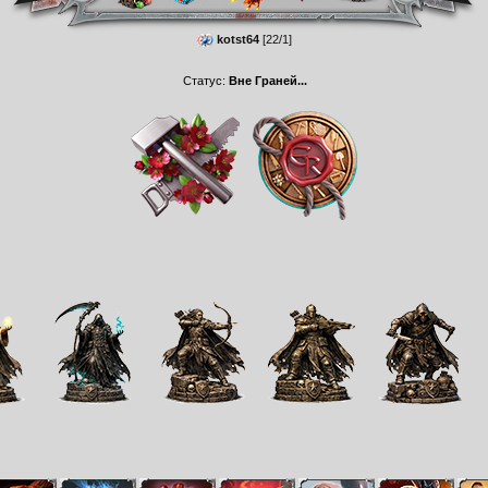
kotst64
[22/1]
Статус:
Вне Граней...