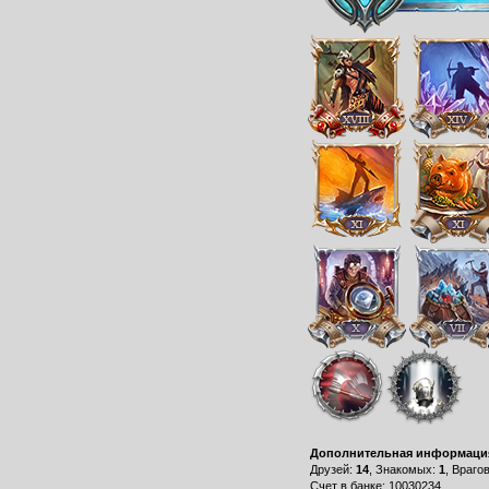
Дополнительная информаци
Друзей:
14
, Знакомых:
1
, Враго
Счет в банке: 10030234