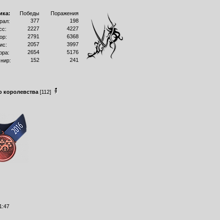
ика:
Победы
Поражения
377
198
рал:
2227
4227
сс:
2791
6368
ор:
2057
3997
ис:
2654
5176
рра:
152
241
нир:
о королевства
[112]
1:47