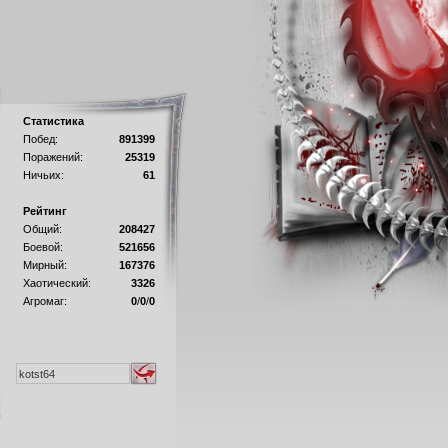
Статистика
Побед:
891399
Поражений:
25319
Ничьих:
61
Рейтинг
Общий:
208427
Боевой:
521656
Мирный:
167376
Хаотический:
3326
Агромаг:
0
/
0
/
0