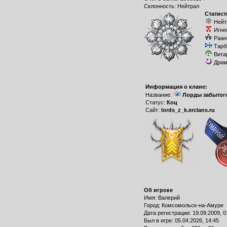
Склонность: Нейтрал
Статист
Нейт
Игне
Раан
Тарб
Вита
Дрим
Информация о клане:
Название:
Лорды забытог
Статус:
Коц
Сайт:
lords_z_k.erclans.ru
Об игроке
Имя: Валерий
Город: Комсомольск-на-Амуре
Дата регистрации: 19.09.2009, 0
Был в игре: 05.04.2026, 14:45