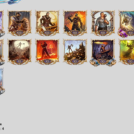
я
в:
4