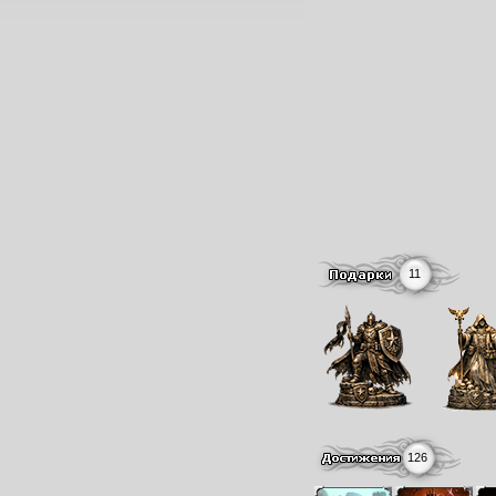
11
126