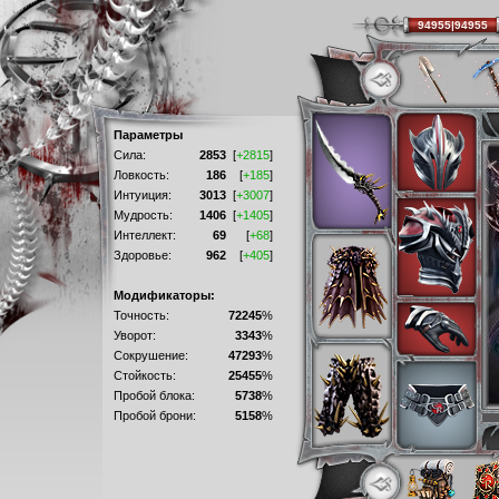
94955|94955
Параметры
Сила:
2853
[
+2815
]
Ловкость:
186
[
+185
]
Интуиция:
3013
[
+3007
]
Мудрость:
1406
[
+1405
]
Интеллект:
69
[
+68
]
Здоровье:
962
[
+405
]
Модификаторы:
Точность:
72245
%
Уворот:
3343
%
Сокрушение:
47293
%
Стойкость:
25455
%
Пробой блока:
5738
%
Пробой брони:
5158
%