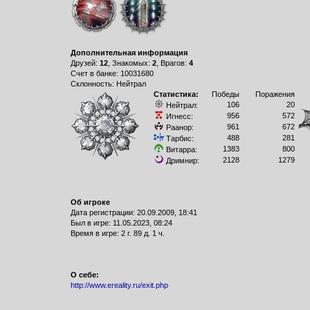
Дополнительная информация
Друзей:
12
, Знакомых:
2
, Врагов:
4
Счет в банке: 10031680
Склонность: Нейтрал
Статистика:
Победы
Поражения
106
20
Нейтрал:
956
572
Игнесс:
961
672
Раанор:
488
281
Тарбис:
1383
800
Витарра:
2128
1279
Дримнир:
Об игроке
Дата регистрации: 20.09.2009, 18:41
Был в игре: 11.05.2023, 08:24
Время в игре: 2 г. 89 д. 1 ч.
О себе:
http://www.ereality.ru/exit.php