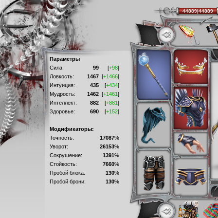
44889|44889
Параметры
Сила:
99
[
+98
]
Ловкость:
1467
[
+1466
]
Интуиция:
435
[
+434
]
Мудрость:
1462
[
+1461
]
Интеллект:
882
[
+881
]
Здоровье:
690
[
+152
]
Модификаторы:
Точность:
17087
%
Уворот:
26153
%
Сокрушение:
1391
%
Стойкость:
7660
%
Пробой блока:
130
%
Пробой брони:
130
%