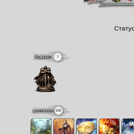
Стату
1
106