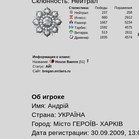
Склонность: Нейтрал
Статистика:
Победы
Поражения
237
258
Нейтрал:
880
2912
Игнесс:
1667
5234
Раанор:
1592
4575
Тарбис:
513
2611
Витарра:
1835
4574
Дримнир:
Информация о клане:
Название:
House Baenre
[51]
Статус:
АЙ!
Сайт:
bregan.erclans.ru
Об игроке
Имя: Андрій
Страна: УКРАЇНА
Город: Місто ГЕРОЇВ- ХАРКІВ
Дата регистрации: 30.09.2009, 13: