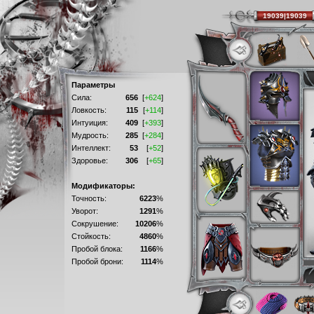
19039|19039
Параметры
Сила:
656
[
+624
]
Ловкость:
115
[
+114
]
Интуиция:
409
[
+393
]
Мудрость:
285
[
+284
]
Интеллект:
53
[
+52
]
Здоровье:
306
[
+65
]
Модификаторы:
Точность:
6223
%
Уворот:
1291
%
Сокрушение:
10206
%
Стойкость:
4860
%
Пробой блока:
1166
%
Пробой брони:
1114
%