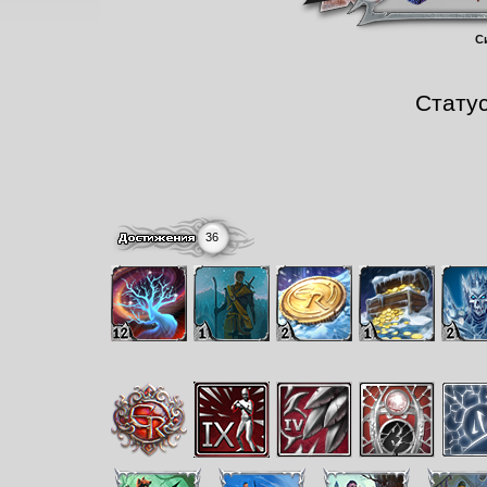
С
Стату
36