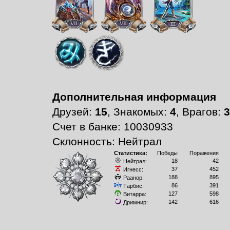
Дополнительная информация
Друзей:
15
, Знакомых:
4
, Врагов:
3
Счет в банке: 10030933
Склонность: Нейтрал
Статистика:
Победы
Поражения
18
42
Нейтрал:
37
452
Игнесс:
188
895
Раанор:
86
391
Тарбис:
127
598
Витарра:
142
616
Дримнир: