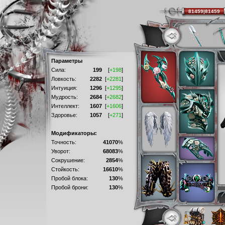
81459|81459
Параметры
Сила:
199
[
+198
]
Ловкость:
2282
[
+2281
]
Интуиция:
1296
[
+1295
]
Мудрость:
2684
[
+2682
]
Интеллект:
1607
[
+1606
]
Здоровье:
1057
[
+271
]
Модификаторы:
Точность:
41070
%
Уворот:
68083
%
Сокрушение:
2854
%
Стойкость:
16610
%
Пробой блока:
130
%
Пробой брони:
130
%