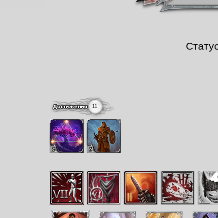
Стату
11