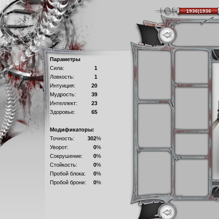
1936|1936
Параметры
Сила:
1
Ловкость:
1
Интуиция:
20
Мудрость:
39
Интеллект:
23
Здоровье:
65
Модификаторы:
Точность:
302
%
Уворот:
0
%
Сокрушение:
0
%
Стойкость:
0
%
Пробой блока:
0
%
Пробой брони:
0
%