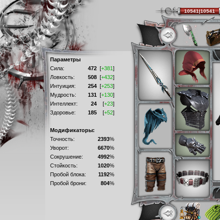
10541|10541
Параметры
Сила:
472
[
+381
]
Ловкость:
508
[
+432
]
Интуиция:
254
[
+253
]
Мудрость:
131
[
+130
]
Интеллект:
24
[
+23
]
Здоровье:
185
[
+52
]
Модификаторы:
Точность:
2393
%
Уворот:
6670
%
Сокрушение:
4992
%
Стойкость:
1020
%
Пробой блока:
1192
%
Пробой брони:
804
%