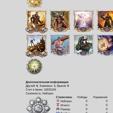
Дополнительная информация
Друзей:
0
, Знакомых:
1
, Врагов:
0
Счет в банке: 10033193
Склонность: Нейтрал
Статистика:
Победы
Поражения
0
0
Нейтрал:
0
0
Игнесс:
0
0
Раанор: