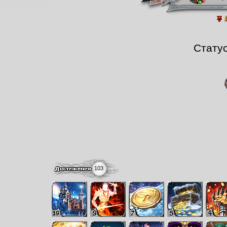
Стату
103