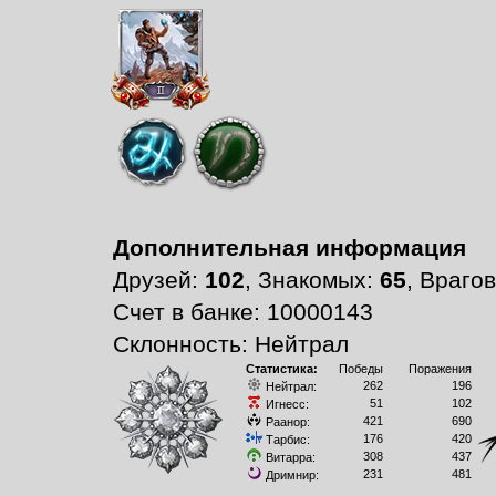
Дополнительная информация
Друзей:
102
, Знакомых:
65
, Враго
Счет в банке: 10000143
Склонность: Нейтрал
Статистика:
Победы
Поражения
262
196
Нейтрал:
51
102
Игнесс:
421
690
Раанор:
176
420
Тарбис:
308
437
Витарра:
231
481
Дримнир: