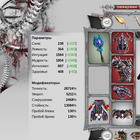
24064|24064
Параметры
Сила:
238
[
+237
]
Ловкость:
354
[
+353
]
Интуиция:
1564
[
+1563
]
Мудрость:
1804
[
+1586
]
Интеллект:
807
[
+806
]
Здоровье:
408
[
+82
]
Модификаторы:
Точность:
28724
%
Уворот:
5211
%
Сокрушение:
2458
%
Стойкость:
13084
%
Пробой блока:
130
%
Пробой брони:
130
%