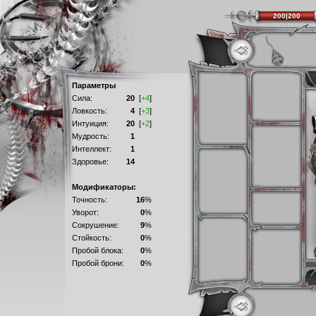
200|200
Параметры
Сила:
20
[
+4
]
Ловкость:
4
[
+3
]
Интуиция:
20
[
+2
]
Мудрость:
1
Интеллект:
1
Здоровье:
14
Модификаторы:
Точность:
16
%
Уворот:
0
%
Сокрушение:
9
%
Стойкость:
0
%
Пробой блока:
0
%
Пробой брони:
0
%