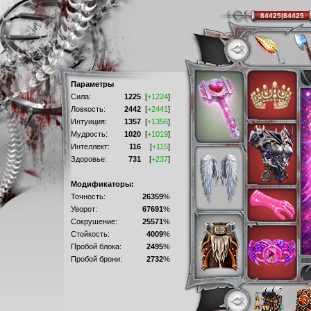
84425|84425
Параметры
Сила:
1225
[
+1224
]
Ловкость:
2442
[
+2441
]
Интуиция:
1357
[
+1356
]
Мудрость:
1020
[
+1019
]
Интеллект:
116
[
+115
]
Здоровье:
731
[
+237
]
Модификаторы:
Точность:
26359
%
Уворот:
67691
%
Сокрушение:
25571
%
Стойкость:
4009
%
Пробой блока:
2495
%
Пробой брони:
2732
%