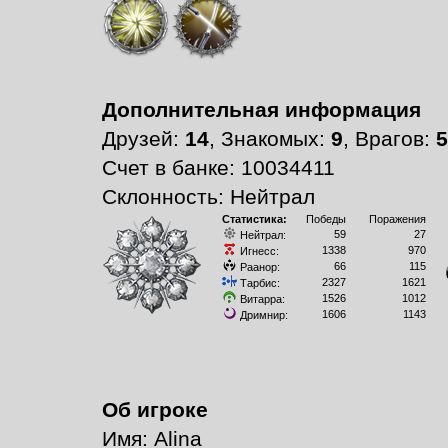
Дополнительная информация
Друзей:
14
, Знакомых:
9
, Врагов:
5
Счет в банке: 10034411
Склонность: Нейтрал
Статистика:
Победы
Поражения
59
27
Нейтрал:
1338
970
Игнесс:
66
115
Раанор:
2327
1621
Тарбис:
1526
1012
Витарра:
1606
1143
Дримнир:
Об игроке
Имя: Alina