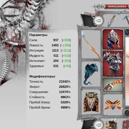
40892|40892
Параметры
Сила:
937
[
+936
]
Ловкость:
1493
[
+1392
]
Интуиция:
1113
[
+1112
]
Мудрость:
511
[
+510
]
Интеллект:
204
[
+203
]
Здоровье:
531
[
+91
]
Модификаторы:
Точность:
21542
%
Уворот:
26829
%
Сокрушение:
12474
%
Стойкость:
9863
%
Пробой блока:
5329
%
Пробой брони:
4906
%