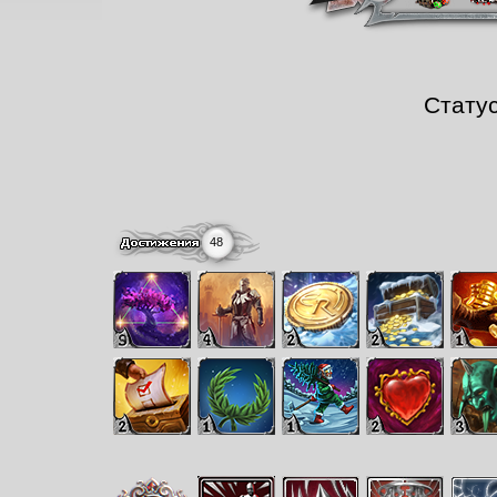
Стату
48