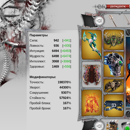
297K|297K
Параметры
Сила:
942
[
+941
]
Ловкость:
936
[
+935
]
Интуиция:
6494
[
+6493
]
Мудрость:
6498
[
+6474
]
Интеллект:
3068
[
+3066
]
Здоровье:
1469
[
+556
]
Модификаторы:
Точность:
198370
%
Уворот:
44300
%
Сокрушение:
9307
%
Стойкость:
57924
%
Пробой блока:
167
%
Пробой брони:
167
%