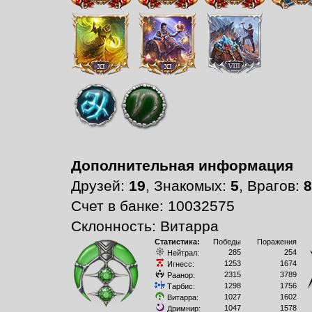
Дополнительная информация
Друзей:
19
, Знакомых:
5
, Врагов:
8
Счет в банке: 10032575
Склонность: Витарра
Статистика:
Победы
Поражения
285
254
Нейтрал:
1253
1674
Игнесс:
2315
3789
Раанор:
1298
1756
Тарбис:
1027
1602
Витарра:
1047
1578
Дримнир: