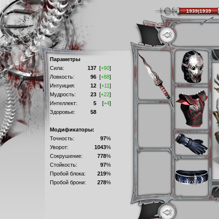
1939|1939
Параметры
Сила:
137
[
+90
]
Ловкость:
96
[
+88
]
Интуиция:
12
[
+11
]
Мудрость:
23
[
+22
]
Интеллект:
5
[
+4
]
Здоровье:
58
Модификаторы:
Точность:
97
%
Уворот:
1043
%
Сокрушение:
778
%
Стойкость:
97
%
Пробой блока:
219
%
Пробой брони:
278
%