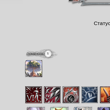
Стату
5